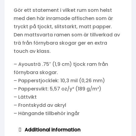
Gör ett statement i vilket rum som helst
med den här inramade affischen som är
tryckt på tjockt, slitstarkt, matt papper.
Den mattsvarta ramen som är tillverkad av
trä från förnybara skogar ger en extra
touch av klass.
– Ayousträ .75″ (1,9 cm) tjock ram från
förnybara skogar.
– Papperstjocklek: 10,3 mil (0,26 mm)
– Pappersvikt: 5,57 oz/y² (189 g/m²)
– Lättvikt
– Frontskydd av akryl
– Hängande tillbehör ingår
Additional information