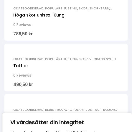
OKATEGORISERAD
,
POPULÄRT JUST NU
,
SKOR
,
SKOR-BARN
,
VECKANS NYHET
Höga skor unisex -Kung
0 Reviews
786,50
kr
OKATEGORISERAD
,
POPULÄRT JUST NU
,
SKOR
,
VECKANS NYHET
Tofflor
0 Reviews
490,50
kr
OKATEGORISERAD
,
BEBIS TRÖJA
,
POPULÄRT JUST NU
,
TRÖJOR-
BARN
,
VECKANS NYHET
T-shirt – Syskontröja One
Vi värdesätter din integritet
0 Reviews