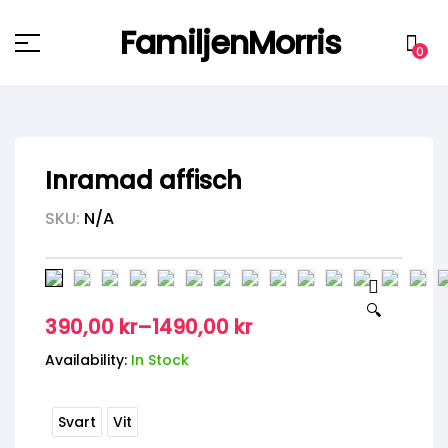
FamiljenMorris
Menu
0
Inramad affisch
SKU:
N/A
🔍
390,00
kr
–
1490,00
kr
Availability:
In Stock
Svart
Vit