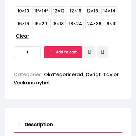
10×10
11″×14″
12×12
12×16
12×18
14×14
16×16
16×20
18×18
18×24
24×36
8×10
Clear
Add to cart
Inramad
affisch
quantity
Categories:
Okategoriserad
,
Övrigt
,
Tavlor
,
Veckans nyhet
Description