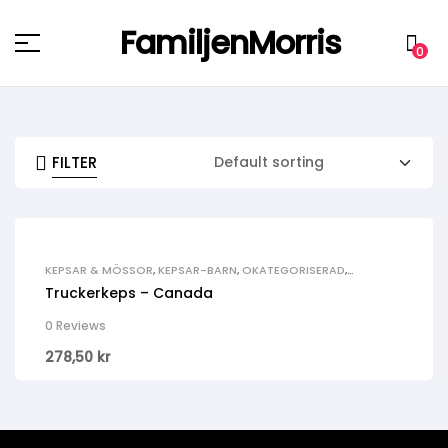
FamiljenMorris
Menu
0
FILTER
KEPSAR & MÖSSOR
,
KEPSAR-BARN
,
OKATEGORISERAD
,
POPULÄRT JUST NU
,
VECKANS NYHET
,
YTTERKLÄDER-BARN
Truckerkeps – Canada
0 Reviews
278,50
kr