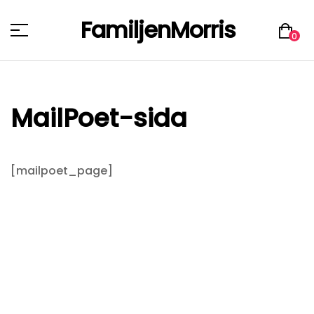
FamiljenMorris
Menu
0
MailPoet-sida
[mailpoet_page]